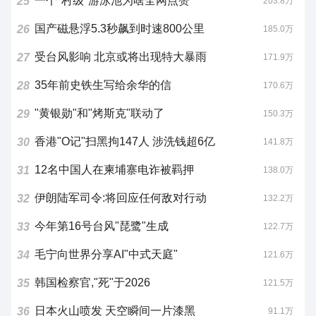
一个"村级"游泳池为啥全网点赞
25
203.8万
国产磁悬浮5.3秒飙到时速800公里
26
185.0万
受台风影响 北京或将出现特大暴雨
27
171.9万
35年前史铁生写给余华的信
28
170.6万
"黄银勋"和"烤斯克"联动了
29
150.3万
香港"O记"扫黑拘147人 涉洗钱超6亿
30
141.8万
12名中国人在柬埔寨电诈被羁押
31
138.0万
伊朗陆军司令:将回应任何敌对行动
32
132.2万
今年第16号台风"琵鹭"生成
33
122.7万
毛宁向世界分享AI"中式天庭"
34
121.6万
韩国检察官,"死"于2026
35
121.5万
日本火山喷发 天空瞬间一片漆黑
36
91.1万