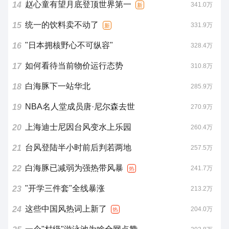
赵心童有望月底登顶世界第一
14
341.0万
新
统一的饮料卖不动了
15
331.9万
新
"日本拥核野心不可纵容"
16
328.4万
如何看待当前物价运行态势
17
310.8万
白海豚下一站华北
18
285.9万
NBA名人堂成员唐·尼尔森去世
19
270.9万
上海迪士尼因台风变水上乐园
20
260.4万
台风登陆半小时前后判若两地
21
257.5万
白海豚已减弱为强热带风暴
22
241.7万
热
"开学三件套"全线暴涨
23
213.2万
这些中国风热词上新了
24
204.0万
热