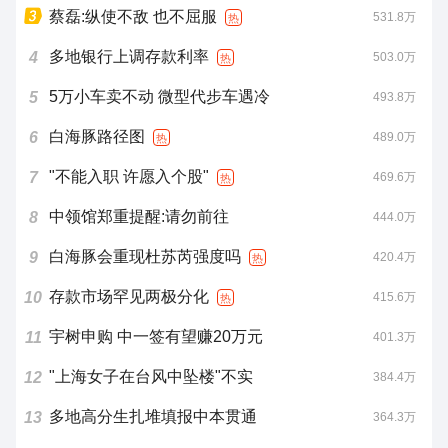
蔡磊:纵使不敌 也不屈服
531.8万
热
多地银行上调存款利率
4
503.0万
热
5万小车卖不动 微型代步车遇冷
5
493.8万
白海豚路径图
6
489.0万
热
"不能入职 许愿入个股"
7
469.6万
热
中领馆郑重提醒:请勿前往
8
444.0万
白海豚会重现杜苏芮强度吗
9
420.4万
热
存款市场罕见两极分化
10
415.6万
热
宇树申购 中一签有望赚20万元
11
401.3万
"上海女子在台风中坠楼"不实
12
384.4万
多地高分生扎堆填报中本贯通
13
364.3万