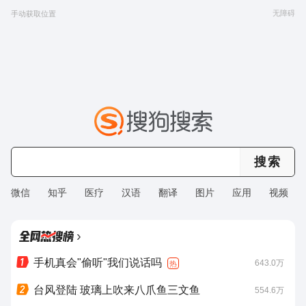
无障碍
手动获取位置
微信
知乎
医疗
汉语
翻译
图片
应用
视频
›
手机真会"偷听"我们说话吗
643.0万
热
台风登陆 玻璃上吹来八爪鱼三文鱼
554.6万