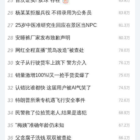
首次证实!"胶球"存在
25
83.9万
热
杨某某拒服兵役 不得录用为公务员
26
83.8万
25岁中医准研究生回应在景区当NPC
27
81.3万
安睡裤厂家发布致歉声明
28
80.3万
网红全程直播"荒岛改造"被查处
29
78.0万
女子从行驶货车上跳下 警方介入
30
76.1万
销量激增100%!又一抢手货卖爆了
31
75.0万
认错比谁都快 这届用户被AI气笑了
32
74.5万
特朗普所乘专机遇飞行安全事件
33
72.6万
民警救了位拾荒老人,结果是逃犯
34
68.9万
"梅姨"准确年龄仍未知
35
67.2万
父贪腐子洗钱 双双被查处
36
66.1万