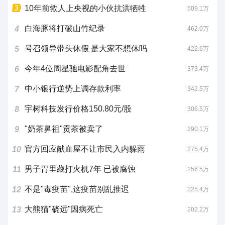
10年前救人上央视的小伙抗洪牺牲
509.1万
白海豚将打破山竹纪录
4
462.0万
号召领导带头休假 是大家不想休吗
5
422.6万
今年4位周星驰电影配角去世
6
373.4万
中小银行逆势上调存款利率
7
342.5万
宇树科技发行价格150.80元/股
8
306.5万
"奶茶鼻祖"贡茶被卖了
9
290.1万
官方回应献血屋不让市民入内躲雨
10
275.4万
男子胃里藏打火机7年 已被腐蚀
11
256.5万
不是"毒疫苗",这疫苗别乱推迟
12
225.4万
大熊猫"硗远"因病死亡
13
202.2万