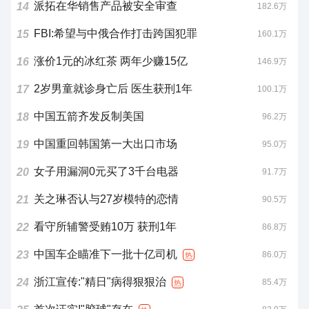
派拓在华销售产品被安全审查
14
182.6万
FBI:希望与中俄合作打击跨国犯罪
15
160.1万
涨价1元的冰红茶 两年少赚15亿
16
146.9万
2岁男童就诊身亡后 医生获刑1年
17
100.1万
中国五箭齐发反制美国
18
96.2万
中国重回韩国第一大出口市场
19
95.0万
女子用漏洞0元买了3千台电器
20
91.7万
关之琳否认与27岁模特的恋情
21
90.5万
看守所辅警受贿10万 获刑1年
22
86.8万
中国车企瞄准下一批十亿司机
23
86.0万
热
浙江宣传:"精日"病得狠狠治
24
85.4万
热