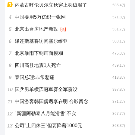
内蒙古呼伦贝尔立秋穿上羽绒服了
585.4万
中国要用5万亿织一张网
4
571.8万
北京出台房地产新政
5
531.7万
热
泽连斯基将访问塞尔维亚
6
503.1万
北京暴雨下到画面模糊
7
475.3万
四川高县地震1人死亡
8
439.1万
泰国总理:非常悲痛
9
418.8万
国乒男单横滨冠军赛全军覆没
10
397.8万
中国游客韩国偶遇李在明 合影留念
11
371.2万
"新疆阿勒泰八月能滑雪"不实
12
367.7万
公司"上四休三"但要降薪1000元
13
368.3万