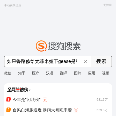
无障碍
手动获取位置
微信
知乎
医疗
汉语
翻译
图片
应用
视频
›
今年是"闭眼秋"
681.6万
热
台风白海豚逼近 暴雨大暴雨来袭
629.8万
热