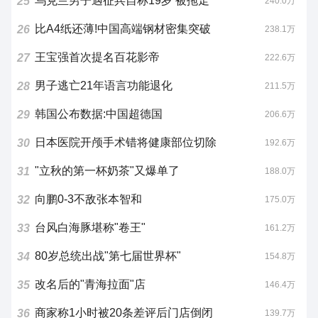
乌克兰男子遇征兵自称19岁 被拖走
25
240.0万
比A4纸还薄!中国高端钢材密集突破
26
238.1万
王宝强首次提名百花影帝
27
222.6万
男子逃亡21年语言功能退化
28
211.5万
韩国公布数据:中国超德国
29
206.6万
日本医院开颅手术错将健康部位切除
30
192.6万
"立秋的第一杯奶茶"又爆单了
31
188.0万
向鹏0-3不敌张本智和
32
175.0万
台风白海豚堪称"卷王"
33
161.2万
80岁总统出战"第七届世界杯"
34
154.8万
改名后的"青海拉面"店
35
146.4万
商家称1小时被20条差评后门店倒闭
36
139.7万