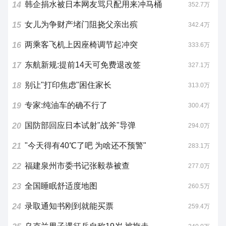
韩企捐水被日本网友骂只配用来冲马桶
14
352.7万
女儿为争财产堵门阻挠父亲出殡
15
342.4万
两乘客飞机上因座椅调节起冲突
16
333.6万
东航新规:提前14天可免费退改签
17
327.1万
别让"打印焦虑"困住家长
18
313.0万
专家:纯油车的确不行了
19
300.4万
国防部回应日本试射"战斧"导弹
20
294.0万
"今天得有40℃了吧 为啥还不预警"
21
283.1万
福建泉州市委书记张毅恭被查
22
277.0万
全国睡眠舒适度地图
23
260.5万
录取通知书刚到就能买票
24
259.4万