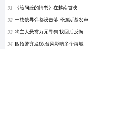
《给阿嬷的情书》在越南首映
31
一枚俄导弹都没击落 泽连斯基发声
32
狗主人悬赏万元寻狗 找回后反悔
33
四预警齐发!双台风影响多个海域
34
周杰伦方发声明
35
中国"预制房"是怎样爆单的
36
老人举手机拍风景遭广告连环弹窗
37
男子随手拍死飞虫 被迫摘除眼球
38
段永平减持泡泡玛特 曾说10年不卖
39
45天地震32次 专家分析
40