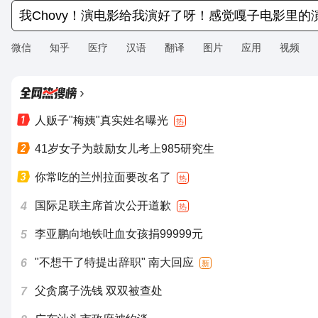
微信
知乎
医疗
汉语
翻译
图片
应用
视频
›
人贩子"梅姨"真实姓名曝光
热
41岁女子为鼓励女儿考上985研究生
你常吃的兰州拉面要改名了
热
国际足联主席首次公开道歉
4
热
李亚鹏向地铁吐血女孩捐99999元
5
"不想干了特提出辞职" 南大回应
6
新
父贪腐子洗钱 双双被查处
7