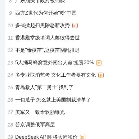
广东汕头市政府被约谈
8
西方Z世代为何开始"粉"中国
9
多省掀起扫黑除恶新攻势
10
热
香港殿堂级填词人黎彼得去世
11
不是"毒疫苗",这疫苗别乱推迟
12
5人捅马蜂窝意外闹出人命:担责30%
13
新
多专业取消艺考 文化工作者要有文化
14
新
青岛救人"第二勇士"找到了
15
一包瓜子 怎么就上美国制裁清单了
16
美军又一致命软肋曝光
17
普京调整俄军高层
18
DeepSeek API即将大幅涨价
19
新