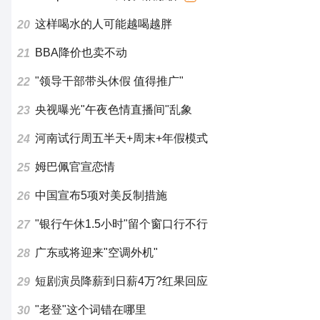
这样喝水的人可能越喝越胖
20
BBA降价也卖不动
21
"领导干部带头休假 值得推广"
22
央视曝光"午夜色情直播间"乱象
23
河南试行周五半天+周末+年假模式
24
姆巴佩官宣恋情
25
中国宣布5项对美反制措施
26
"银行午休1.5小时"留个窗口行不行
27
广东或将迎来"空调外机"
28
短剧演员降薪到日薪4万?红果回应
29
"老登"这个词错在哪里
30