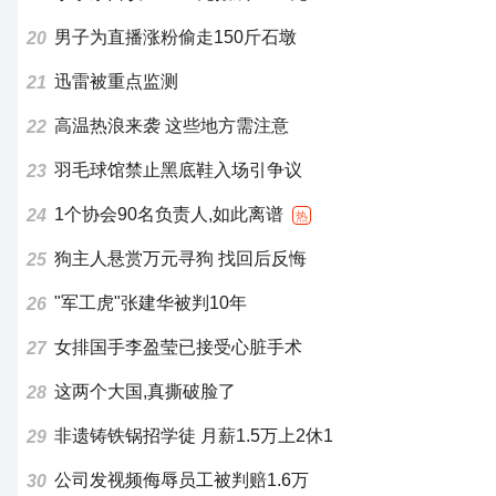
男子为直播涨粉偷走150斤石墩
20
迅雷被重点监测
21
高温热浪来袭 这些地方需注意
22
羽毛球馆禁止黑底鞋入场引争议
23
1个协会90名负责人,如此离谱
24
热
狗主人悬赏万元寻狗 找回后反悔
25
"军工虎"张建华被判10年
26
女排国手李盈莹已接受心脏手术
27
这两个大国,真撕破脸了
28
非遗铸铁锅招学徒 月薪1.5万上2休1
29
公司发视频侮辱员工被判赔1.6万
30