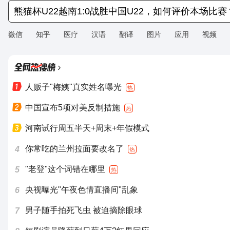
微信
知乎
医疗
汉语
翻译
图片
应用
视频
›
人贩子"梅姨"真实姓名曝光
热
中国宣布5项对美反制措施
热
河南试行周五半天+周末+年假模式
你常吃的兰州拉面要改名了
4
热
"老登"这个词错在哪里
5
热
央视曝光"午夜色情直播间"乱象
6
男子随手拍死飞虫 被迫摘除眼球
7