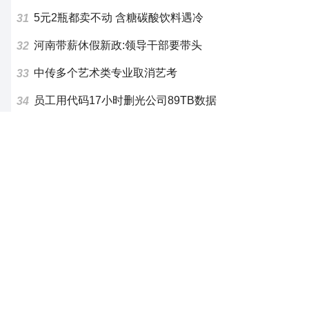
5元2瓶都卖不动 含糖碳酸饮料遇冷
31
河南带薪休假新政:领导干部要带头
32
中传多个艺术类专业取消艺考
33
员工用代码17小时删光公司89TB数据
34
亲人离世,生前存款怎么查?
35
中方反制6家美国实体
36
手机涨价 消费者花式续命旧手机
37
中国首批高快速迎到期免费潮
38
八仙!进中国影史动画片票房前十
39
强闯我驻日使馆男子:深感后悔
40