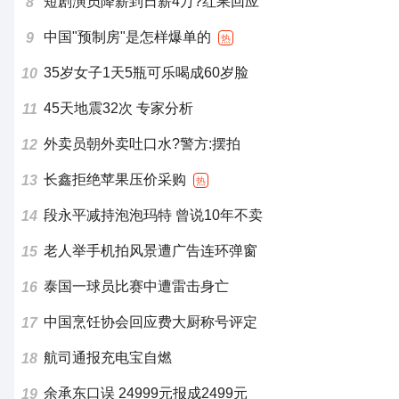
短剧演员降薪到日薪4万?红果回应
8
中国"预制房"是怎样爆单的
9
热
35岁女子1天5瓶可乐喝成60岁脸
10
45天地震32次 专家分析
11
外卖员朝外卖吐口水?警方:摆拍
12
长鑫拒绝苹果压价采购
13
热
段永平减持泡泡玛特 曾说10年不卖
14
老人举手机拍风景遭广告连环弹窗
15
泰国一球员比赛中遭雷击身亡
16
中国烹饪协会回应费大厨称号评定
17
航司通报充电宝自燃
18
余承东口误 24999元报成2499元
19