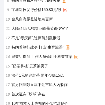
特朗普宣布对多晶硅加征关税
8
新
宇树科技发行价格150.80元/股
9
热
台风白海豚登陆地点更新
10
大降价!西瓜鸭梨巨峰葡萄都便宜了
11
不是"毒疫苗",这疫苗别乱推迟
12
特朗普签行政令 打击"生育旅游"
13
新
巡查组提问 工作人员偷用手机查答案
14
新
"奶茶鼻祖"贡茶被卖了
15
涨价1元的冰红茶 两年少赚15亿
16
官方回应献血屋不让市民入内躲雨
17
首次证实!"胶球"存在
18
10年前救人上央视的小伙抗洪牺牲
19