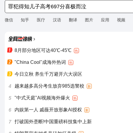
微信
知乎
医疗
汉语
翻译
图片
应用
视频
›
8月部分地区可达40℃-45℃
热
"China Cool"成海外热词
热
今日立秋 养生千万避开六大误区
越来越多高分考生放弃985选警校
4
新
"中式天庭"AI视频海外爆火
5
热
内娱第一人 戚薇开放形象AI授权
6
新
打破国外垄断!中国重磅科技集中上新
7