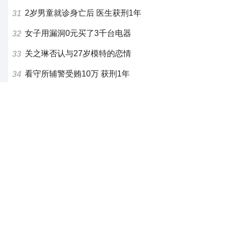
2岁男童就诊身亡后 医生获刑1年
31
女子用漏洞0元买了3千台电器
32
关之琳否认与27岁模特的恋情
33
看守所辅警受贿10万 获刑1年
34
中国车企瞄准下一批十亿司机
35
浙江宣传:"精日"病得狠狠治
36
杨某某拒服兵役 不得录用为公务员
37
25岁中医准研究生回应在景区当NPC
38
安睡裤厂家发布致歉声明
39
网红全程直播"荒岛改造"被查处
40