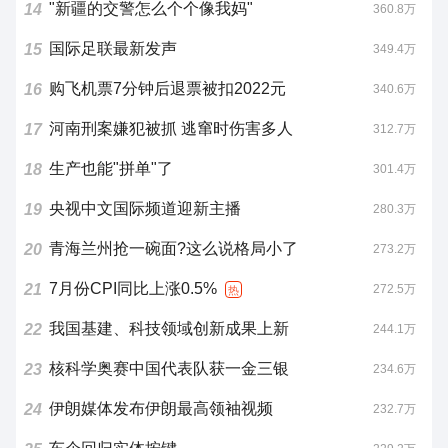
"新疆的交警怎么个个像我妈"
14
360.8万
国际足联最新发声
15
349.4万
购飞机票7分钟后退票被扣2022元
16
340.6万
河南刑案嫌犯被抓 逃窜时伤害多人
17
312.7万
生产也能"拼单"了
18
301.4万
央视中文国际频道迎新主播
19
280.3万
青海兰州抢一碗面?这么说格局小了
20
273.2万
7月份CPI同比上涨0.5%
21
272.5万
热
我国基建、科技领域创新成果上新
22
244.1万
核科学奥赛中国代表队获一金三银
23
234.6万
伊朗媒体发布伊朗最高领袖视频
24
232.7万