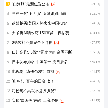
"白海豚"最新位置公布
529.9万
热
弟弟一句"不丢脸" 听障姐姐泪崩
4
502.9万
越禁越买!美国人热衷来中国扫货
5
490.6万
大爷听AI洒农药 150亩苗一夜枯萎
6
483.1万
0糖饮料不是完全不含糖
7
467.7万
热
四川高县5.5级地震后 为何余震不断
8
465.3万
日本发布排名:中国第一,美日居后
9
455.1万
电视剧《花开锦绣》首播
10
444.1万
热
被"叫错"百年的国名,改了
11
424.6万
淀粉酶不高就不是胰腺炎?
12
382.0万
实拍"白海豚"来袭:巨浪堆叠
13
412.1万
热