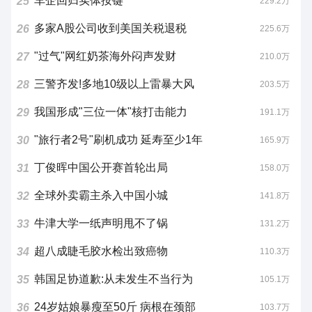
车企回归实体按键
25
229.2万
多家A股公司收到美国关税退税
26
225.6万
"过气"网红奶茶海外闷声发财
27
210.0万
三警齐发!多地10级以上雷暴大风
28
203.5万
我国形成"三位一体"核打击能力
29
191.1万
"旅行者2号"刷机成功 延寿至少1年
30
165.9万
丁俊晖中国公开赛首轮出局
31
158.0万
全球外卖霸主杀入中国小城
32
141.8万
牛津大学一纸声明甩不了锅
33
131.2万
超八成睫毛胶水检出致癌物
34
110.3万
韩国足协道歉:从未发生不当行为
35
105.1万
24岁姑娘暴瘦至50斤 病根在颈部
36
103.7万