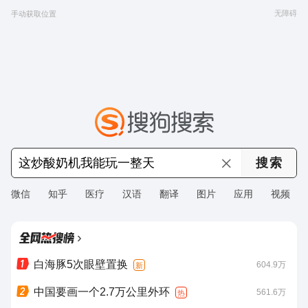
无障碍
手动获取位置
微信
知乎
医疗
汉语
翻译
图片
应用
视频
›
白海豚5次眼壁置换
604.9万
新
中国要画一个2.7万公里外环
561.6万
热