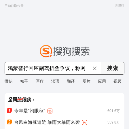
无障碍
手动获取位置
微信
知乎
医疗
汉语
翻译
图片
应用
视频
›
今年是"闭眼秋"
601.6万
热
台风白海豚逼近 暴雨大暴雨来袭
559.8万
热