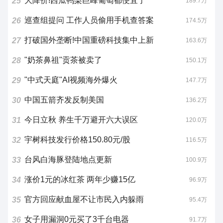
大降价!西瓜鸭梨巨峰葡萄都便宜了
25
189.7万
巡查组提问 工作人员偷用手机查答案
26
174.5万
打破国外垄断!中国重磅科技集中上新
27
163.6万
"奶茶鼻祖"贡茶被卖了
28
150.1万
"中式天庭"AI视频海外爆火
29
147.7万
中国五箭齐发反制美国
30
136.2万
今日立秋 养生千万避开六大误区
31
120.0万
宇树科技发行价格150.80元/股
32
116.5万
台风白海豚登陆地点更新
33
100.9万
涨价1元的冰红茶 两年少赚15亿
34
96.9万
官方回应献血屋不让市民入内躲雨
35
95.4万
女子用漏洞0元买了3千台电器
36
91.7万