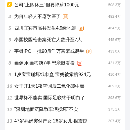
公司"上四休三"但要降薪1000元
508.3万
为何年轻人不愿学医了
4
482.4万
新
四川宜宾市高县发生4.9级地震
5
464.5万
新
泰国校园枪击案死亡人数升至7人
6
445.6万
宇树IPO 一批90后千万富豪或诞生
7
433.0万
新
画像师:画梅姨7年 想亲眼看看
8
421.3万
热
1岁宝宝碰坏纸巾盒 宝妈被索赔924元
9
410.4万
女子开1天1夜空调后二氧化碳中毒
10
409.3万
世界杯不能卖 国际足联终于明白了
11
393.6万
"深圳地面沉降致车辆损坏"不实
12
375.1万
47岁妈妈突然产女 26岁女儿:很震惊
13
307.4万