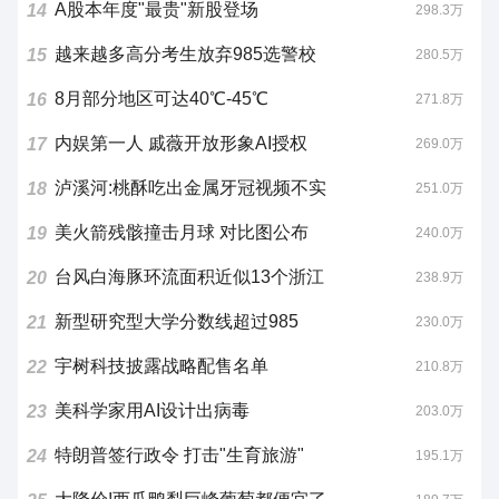
A股本年度"最贵"新股登场
14
298.3万
越来越多高分考生放弃985选警校
15
280.5万
8月部分地区可达40℃-45℃
16
271.8万
内娱第一人 戚薇开放形象AI授权
17
269.0万
泸溪河:桃酥吃出金属牙冠视频不实
18
251.0万
美火箭残骸撞击月球 对比图公布
19
240.0万
台风白海豚环流面积近似13个浙江
20
238.9万
新型研究型大学分数线超过985
21
230.0万
宇树科技披露战略配售名单
22
210.8万
美科学家用AI设计出病毒
23
203.0万
特朗普签行政令 打击"生育旅游"
24
195.1万