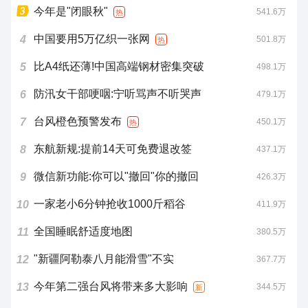
今年是"闭眼秋"
541.6万
热
中国要用5万亿织一张网
4
501.8万
热
比A4纸还薄!中国高端钢材密集突破
5
498.1万
防汛女干部哽咽:宁听骂声不听哭声
6
479.1万
台风橙色预警发布
7
450.1万
热
东航新规:提前14天可免费退改签
8
437.1万
微信新功能:你可以"撤回"你的撤回
9
426.3万
一家老小6分钟抢收1000斤稻谷
10
411.9万
全国睡眠舒适度地图
11
380.5万
"新疆阿勒泰八月能滑雪"不实
12
367.7万
今年第二强台风将带来多大影响
13
344.5万
新