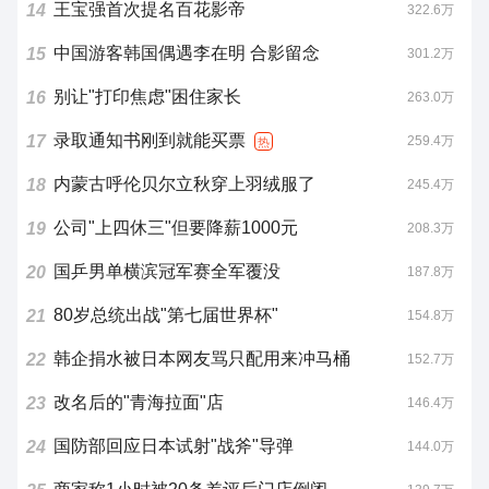
王宝强首次提名百花影帝
14
322.6万
中国游客韩国偶遇李在明 合影留念
15
301.2万
别让"打印焦虑"困住家长
16
263.0万
录取通知书刚到就能买票
17
259.4万
热
内蒙古呼伦贝尔立秋穿上羽绒服了
18
245.4万
公司"上四休三"但要降薪1000元
19
208.3万
国乒男单横滨冠军赛全军覆没
20
187.8万
80岁总统出战"第七届世界杯"
21
154.8万
韩企捐水被日本网友骂只配用来冲马桶
22
152.7万
改名后的"青海拉面"店
23
146.4万
国防部回应日本试射"战斧"导弹
24
144.0万