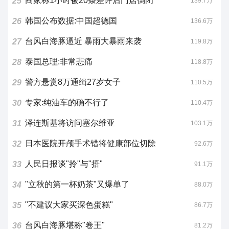
商家称1小时被20条差评后门店倒闭
25
139.7万
韩国公布数据:中国超德国
26
136.6万
台风白海豚逼近 暴雨大暴雨来袭
27
119.8万
泰国总理:非常悲痛
28
118.8万
警方悬赏8万通缉27岁女子
29
110.5万
专家:纯油车的确不行了
30
110.4万
泽连斯基将访问塞尔维亚
31
103.1万
日本医院开颅手术错将健康部位切除
32
92.6万
人民日报谈"拎"与"捂"
33
91.1万
"立秋的第一杯奶茶"又爆单了
34
88.0万
"不建议大家买深色蛋糕"
35
86.7万
台风白海豚堪称"卷王"
36
81.2万