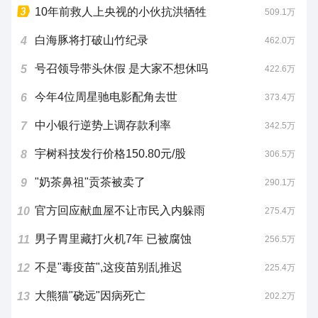
10年前救人上央视的小伙抗洪牺牲
509.1万
白海豚将打破山竹纪录
4
462.0万
号召领导带头休假 是大家不想休吗
5
422.6万
今年4位周星驰电影配角去世
6
373.4万
中小银行逆势上调存款利率
7
342.5万
宇树科技发行价格150.80元/股
8
306.5万
"奶茶鼻祖"贡茶被卖了
9
290.1万
官方回应献血屋不让市民入内躲雨
10
275.4万
男子胃里藏打火机7年 已被腐蚀
11
256.5万
不是"毒疫苗",这疫苗别乱推迟
12
225.4万
大熊猫"硗远"因病死亡
13
202.2万