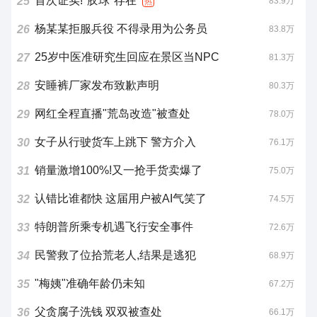
首次证实!"胶球"存在
25
83.9万
热
杨某某拒服兵役 不得录用为公务员
26
83.8万
25岁中医准研究生回应在景区当NPC
27
81.3万
安睡裤厂家发布致歉声明
28
80.3万
网红全程直播"荒岛改造"被查处
29
78.0万
女子从行驶货车上跳下 警方介入
30
76.1万
销量激增100%!又一抢手货卖爆了
31
75.0万
认错比谁都快 这届用户被AI气笑了
32
74.5万
特朗普所乘专机遇飞行安全事件
33
72.6万
民警救了位拾荒老人,结果是逃犯
34
68.9万
"梅姨"准确年龄仍未知
35
67.2万
父贪腐子洗钱 双双被查处
36
66.1万