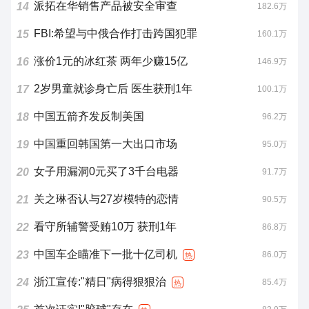
派拓在华销售产品被安全审查
14
182.6万
FBI:希望与中俄合作打击跨国犯罪
15
160.1万
涨价1元的冰红茶 两年少赚15亿
16
146.9万
2岁男童就诊身亡后 医生获刑1年
17
100.1万
中国五箭齐发反制美国
18
96.2万
中国重回韩国第一大出口市场
19
95.0万
女子用漏洞0元买了3千台电器
20
91.7万
关之琳否认与27岁模特的恋情
21
90.5万
看守所辅警受贿10万 获刑1年
22
86.8万
中国车企瞄准下一批十亿司机
23
86.0万
热
浙江宣传:"精日"病得狠狠治
24
85.4万
热