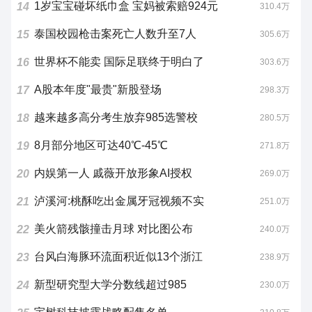
1岁宝宝碰坏纸巾盒 宝妈被索赔924元
14
310.4万
泰国校园枪击案死亡人数升至7人
15
305.6万
世界杯不能卖 国际足联终于明白了
16
303.6万
A股本年度"最贵"新股登场
17
298.3万
越来越多高分考生放弃985选警校
18
280.5万
8月部分地区可达40℃-45℃
19
271.8万
内娱第一人 戚薇开放形象AI授权
20
269.0万
泸溪河:桃酥吃出金属牙冠视频不实
21
251.0万
美火箭残骸撞击月球 对比图公布
22
240.0万
台风白海豚环流面积近似13个浙江
23
238.9万
新型研究型大学分数线超过985
24
230.0万