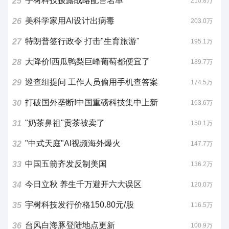
宇树科技披露战略配售名单
25
210.8万
美科学家用AI设计出病毒
26
203.0万
特朗普签行政令 打击"生育旅游"
27
195.1万
大降价!西瓜鸭梨巨峰葡萄都便宜了
28
189.7万
巡查组提问 工作人员偷用手机查答案
29
174.5万
打破国外垄断!中国重磅科技集中上新
30
163.6万
"奶茶鼻祖"贡茶被卖了
31
150.1万
"中式天庭"AI视频海外爆火
32
147.7万
中国五箭齐发反制美国
33
136.2万
今日立秋 养生千万避开六大误区
34
120.0万
宇树科技发行价格150.80元/股
35
116.5万
台风白海豚登陆地点更新
36
100.9万