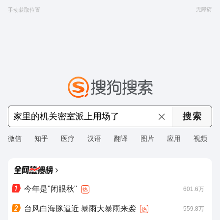
无障碍
手动获取位置
微信
知乎
医疗
汉语
翻译
图片
应用
视频
›
今年是"闭眼秋"
601.6万
热
台风白海豚逼近 暴雨大暴雨来袭
559.8万
热