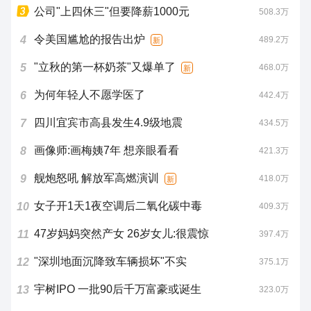
公司"上四休三"但要降薪1000元
508.3万
令美国尴尬的报告出炉
4
489.2万
新
"立秋的第一杯奶茶"又爆单了
5
468.0万
新
为何年轻人不愿学医了
6
442.4万
四川宜宾市高县发生4.9级地震
7
434.5万
画像师:画梅姨7年 想亲眼看看
8
421.3万
舰炮怒吼 解放军高燃演训
9
418.0万
新
女子开1天1夜空调后二氧化碳中毒
10
409.3万
47岁妈妈突然产女 26岁女儿:很震惊
11
397.4万
"深圳地面沉降致车辆损坏"不实
12
375.1万
宇树IPO 一批90后千万富豪或诞生
13
323.0万